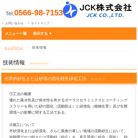
0566-98-7153
Tel.
お問い合わせ
サイトマップ
メニュー一覧
技術情報
トップページ
＞
技術情報
Information
化学的砂丘または砂漠の固化植生緑化工法
Info3-1
①工法の概要
優れた吸水性及び保水性を有するポーラスセラミックスとコーティング
スラリーを用いた砂の固化（流動防止）と緑地化（植物生育）及び生態
環境への影響に関する工法である。
②施工について
半砂漠化または砂漠化、さらに風食の著しい地域の流動砂丘において、
短時間でかつ砂または流動砂（砂丘）を、多孔質状に結合・固化し、砂