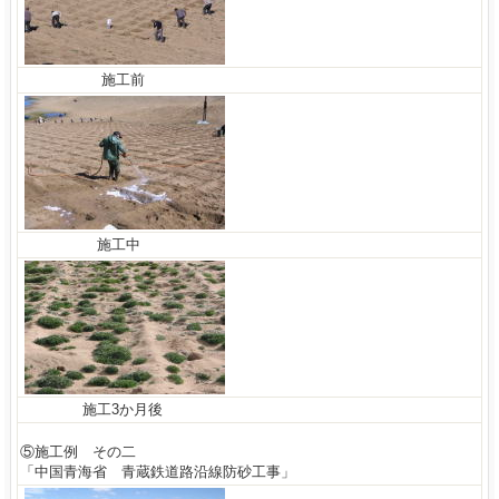
施工前
施工中
施工3か月後
⑤施工例 その二
「中国青海省 青蔵鉄道路沿線防砂工事」