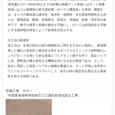
漠表層から5～50mm深さまでの砂層を積層マット状或いはネット積層
状或いはゴム積層状の多孔質砂層（ポーラス構造体）を形成・構築す
る。またその構造体は透水性・保水性・保肥性・水分蒸発抑制性をも持
たせ、夏期高温・酷熱、冬期寒冷、高塩分、高海抜、乾燥・渇水等の条
件下で、種子の発芽と初期の植生を可能にし、ひいては砂漠緑化を可能
とする固砂植生緑化によって砂漠化を防止する。
③工法の新規性
該工法は、従来の砂丘の砂の移動防止に関する方法から脱却し、新規開
発した優れた保水性と吸水性を有するポーラスセラミックス材料製のレ
ンガブロックを用いて砂丘表面にバリアネット格子を作り、固定バリア
に水、肥料及び種を保有する機能を持たせる点が新規である。そして、
砂丘に埋設した固定バリアから植物を繁盛させ、ネット凹地に化学的ス
ラリーをコーティングスプレーして、砂丘の砂の固定化を図る点も新規
性を有する技術である。
④施工例 その一
「中国青海省科学技術庁三江源区砂漠化防止工事」